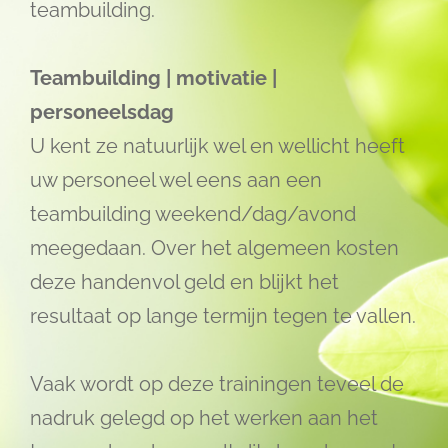
teambuilding.
Teambuilding | motivatie |
personeelsdag
U kent ze natuurlijk wel en wellicht heeft
uw personeel wel eens aan een
teambuilding weekend/dag/avond
meegedaan. Over het algemeen kosten
deze handenvol geld en blijkt het
resultaat op lange termijn tegen te vallen.
Vaak wordt op deze trainingen teveel de
nadruk gelegd op het werken aan het